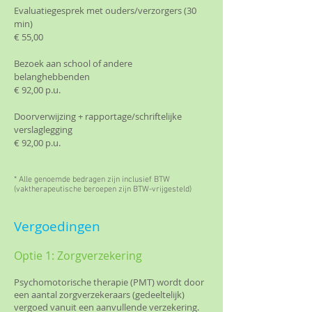
Evaluatiegesprek met ouders/verzorgers (30
min)
€ 55,00
Bezoek aan school of andere
belanghebbenden
€ 92,00 p.u.
Doorverwijzing + rapportage/schriftelijke
verslaglegging
€ 92,00 p.u.
* Alle genoemde bedragen zijn inclusief BTW
(vaktherapeutische beroepen zijn BTW-vrijgesteld)
Vergoedingen
Optie 1: Zorgverzekering
Psychomotorische therapie (PMT) wordt door
een aantal zorgverzekeraars (gedeeltelijk)
vergoed vanuit een aanvullende verzekering.