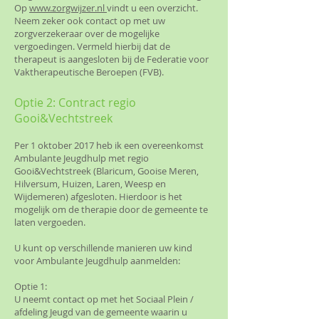
Op
www.zorgwijzer.nl
vindt u een overzicht.
Neem zeker ook contact op met uw
zorgverzekeraar over de mogelijke
vergoedingen. Vermeld hierbij dat de
therapeut is aangesloten bij de Federatie voor
Vaktherapeutische Beroepen (FVB).
Optie 2: Contract regio
Gooi&Vechtstreek
Per 1 oktober 2017 heb ik een overeenkomst
Ambulante Jeugdhulp met regio
Gooi&Vechtstreek (Blaricum, Gooise Meren,
Hilversum, Huizen, Laren, Weesp en
Wijdemeren) afgesloten. Hierdoor is het
mogelijk om de therapie door de gemeente te
laten vergoeden.
U kunt op verschillende manieren uw kind
voor Ambulante Jeugdhulp aanmelden:
Optie 1:
U neemt contact op met het Sociaal Plein /
afdeling Jeugd van de gemeente waarin u